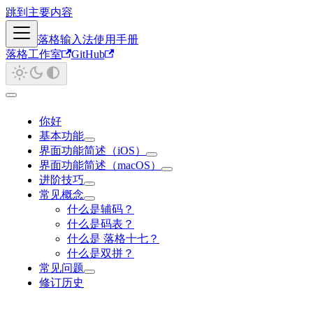
跳到主要内容
落格输入法使用手册
落格工作室
GitHub
你好
基本功能
界面功能简述（iOS）
界面功能简述（macOS）
进阶技巧
常见概念
什么是辅码？
什么是码表？
什么是 落格十七？
什么是双拼？
常见问题
修订历史