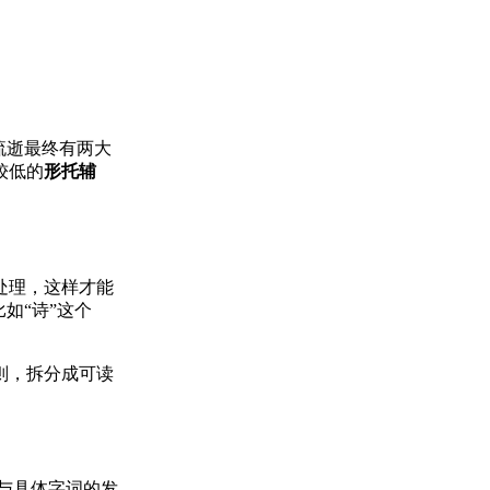
流逝最终有两大
较低的
形托辅
处理，这样才能
如“诗”这个
则，拆分成可读
与具体字词的发