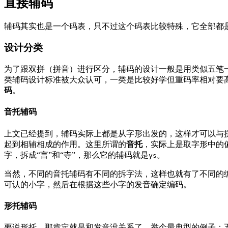
直接辅码
辅码其实也是一个码表，只不过这个码表比较特殊，它全部都
设计分类
为了跟双拼（拼音）进行区分，辅码的设计一般是用类似五笔一
类辅码设计标准被大众认可，一类是比较好学但重码率相对要
码
。
音托辅码
上文已经提到，辅码实际上都是从字形出发的，这样才可以与
起到相辅相成的作用。这里所谓的
音托
，实际上是取字形中的偏
字，拆成“言”和“寺”，那么它的辅码就是
。
ys
当然，不同的音托辅码有不同的拆字法，这样也就有了不同的
可认的小字，然后在根据这些小字的发音确定编码。
形托辅码
要说形托，那肯定就是和发音没关系了，举个最典型的例子：