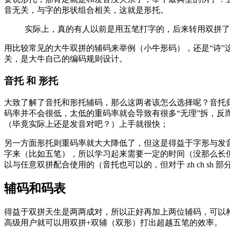
音无关，与字的形状组合相关，这就是形托。
实际上，真的有人以前是用五笔打字的，后来转用双拼了
用比较常见的大牛双拼的辅码来举例（小牛形码），还是“诗”这
关，是大牛自己的编码规则设计。
音托 和 形托
大致了解了音托和形托辅码，那么这两者该怎么选择呢？音托
码率并不会很低，太低的重码率就会导致有很多“无理”拆，反
（毕竟实际上还是发音对吧？）上手就很快；
另一方面形托则重码率就大大降低了，但这是得益于字形与发
字来（比如五笔），所以学习起来需要一定的时间（没那么长
以与任意双拼配合使用的（音托也可以的，但对于 zh ch s
辅码和码表
得益于双拼天生是两两成对，所以正好再加上两位辅码，可以
高级用户就可以用双拼+双辅（双形）打出超越五笔的效率。