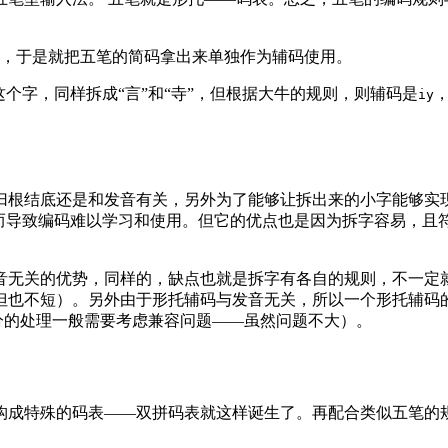
，于是就把五笔的简码拿出来单独作为辅码使用。
个字，同样拆成“言”和“寺”，但根据大牛的规则，则辅码是
iy
归根结底还是和发音有关，另外为了能够让拆出来的小字能够实
而导致编码难以学习和使用。但它的优点也是因为拆字容易，且
音无关的优势，同样的，缺点也就是拆字有各自的规则，不一定
但也不短）。另外由于形托辅码与发音无关，所以一个形托辅码
h 部分的处理一般需要考虑兼容问题——虽然问题不大）。
构成特殊的码表——双拼码表就这样诞生了。再配合类似五笔的