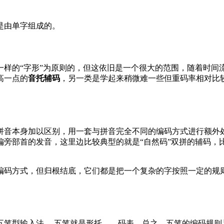
是由单字组成的。
样的“字形”为原则的，但这依旧是一个很大的范围，随着时间
高一点的
音托辅码
，另一类是学起来稍微难一些但重码率相对比
拼音本身加以区别，用一套与拼音完全不同的编码方式进行额外
旁部首的发音，这里边比较典型的就是“自然码”双拼的辅码，比
编码方式，但归根结底，它们都是把一个复杂的字按照一定的规
五笔型输入法。 五笔就是形托——码表。总之，五笔的编码规则