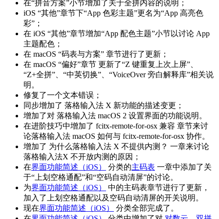
在“拼音方案”小节增加了关于全拼内容的说明；
iOS “其他”章节下“App 色彩主题”更名为“App 高亮色
彩”；
在 iOS “其他”章节增加“App 配色主题”小节以讨论 App
主题配色；
在 macOS “码表与方案” 章节进行了更新；
在 macOS “偏好”章节 更新了“Z 键重复上次上屏”、
“Z+全拼”、“中英切换”、“VoiceOver 旁白解释库”相关说
明。
修复了一个文本错误；
同步增加了 落格输入法 X 新功能的描述变更；
增加了对 落格输入法 macOS 2 设置界面的功能说明。
在进阶技巧中增加了 fcitx-remote-for-osx 兼容 章节来讨
论落格输入法 macOS 如何与 fcitx-remote-for-osx 协作。
增加了 为什么落格输入法 X 不提供内测？ 一章来讨论
落格输入法X 不开放内测的原因；
在
界面功能简述（iOS）
分类的
主码表
一章中添加了关
于“上划空格通配”和“空码自动清屏”的讨论。
为
界面功能简述（iOS）
中的主码表章节进行了更新，
加入了上划空格通配以及空码自动清屏的开关说明。
现在
界面功能简述（iOS）
分类全部完成了。
在
界面功能简述（iOS）
分类中增加了对
对数云
、
双拼