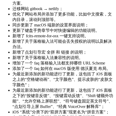
方案。
迁移网站 gitbook → netlify；
优化了网站布局并添加了更多功能，比如中文搜索，文
内目录，滚动到顶部等。
同步更新了 macOS 端新的设置界面说明；
更新了键盘手势章节中对快捷编辑的功能说明。
新增了 fcitx-remote-for-osx 一键支持说明。
新增了关于落格输入法可能会丢失授权的说明以及解决
办法。
新增了点划引导宏 全拼 和 链接 的说明；
新增了关于落格输入法兼容性的说明。
增加了一个 faq 落格输入法都支持哪些 URL Scheme
添加了一个 faq 如何在 macOS 版使用 德沃夏克 布局。
为最近新添加的新功能进行了更新，这包括了 iOS 面板
之上的“空格键动画”、“文字颜色”、提示皮肤的“皮肤文
字颜色”；
为最近新添加的新功能进行了更新，这包括了 iOS 面板
之下的“按键音反馈”、“按键震动反馈”、“Shift 键额外功
能”、“允许空格上屏联想”、“符号键盘固定英文符号”、
“点划引导上屏 Buffer”、“经典 VoiceOver 解释库”；
iOS “系统”分类下的“双拼方案”现更名为“拼音方案”；