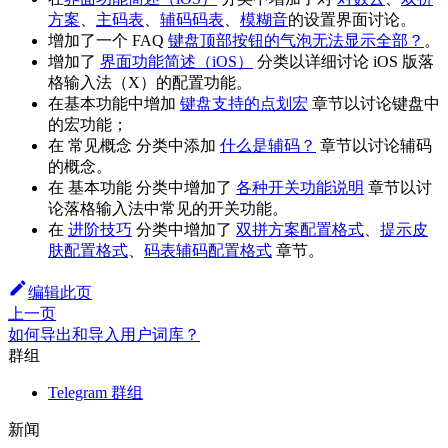
方案
、
主码表
、
辅码码表
、
模糊音
的设置界面讨论。
增加了一个 FAQ
键盘顶部按钮的气泡无法显示全部？
。
增加了
界面功能简述（iOS）
分类以详细讨论 iOS 版落
格输入法（X）的配置功能。
在基本功能中增加
键盘支持的点划宏
章节以讨论键盘中
的宏功能；
在 常见概念 分类中添加
什么是辅码？
章节以讨论辅码
的概念。
在 基本功能 分类中增加了
各种开关功能说明
章节以讨
论落格输入法中常见的开关功能。
在
进阶技巧
分类中增加了
双拼方案配置格式
、
提示皮
肤配置格式
、
码表辅码配置格式
章节。
编辑此页
上一页
如何导出和导入用户词库？
群组
Telegram 群组
新闻